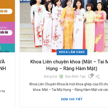
KHOA LÂM SÀNG
VÀ
Khoa Liên chuyên khoa (Mắt – Tai 
ỆNH
Họng – Răng Hàm Mặt)
0
Đăng bởi
Ban Biên Tập
Khoa Liên Chuyên Khoa là một khoa ghép của 03 ch
khoa: Mắt – Tai Mũi Họng – Răng Hàm Mặt với các.
h vụ
XEM CHI TIẾT