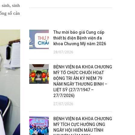
sinh, sinh
tổng số cán
TIN TỨC MỚI
Thư mời báo giá Cung cấp
thiết bị điện Bệnh viện đa
khoa Chương Mỹ năm 2026
28/07/2026
BỆNH VIỆN ĐA KHOA CHƯƠNG
MỸ TỔ CHỨC CHUỖI HOẠT
ĐỘNG TRI ÂN KỶ NIỆM 79
NĂM NGÀY THƯƠNG BINH –
LIỆT SỸ (27/7/1947 –
27/7/2026)
27/07/2026
BỆNH VIỆN ĐA KHOA CHƯƠNG
MỸ TÍCH CỰC HƯỞNG ỨNG
NGÀY HỘI HIẾN MÁU TÌNH