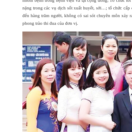
nhóm bệnh trong bệnh viện và tại cộng đồng; Tổ chức tốt 
nặng trong các vụ dịch sốt xuất huyết, sởi…; tổ chức cấp
đến hàng trăm người, không có sai sót chuyên môn xảy ra
phong trào thi đua của đơn vị.