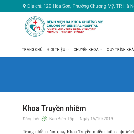
Địa chỉ: 120 Hòa Sơn, Phường Chương Mỹ, TP. Hà N
TRANG CHỦ
GIỚI THIỆU
CHUYÊN KHOA
QUY TRÌNH KH
Khoa Truyền nhiễm
Đăng bởi
Ban Biên Tập
- Ngày 15/10/2019
Trong nhiều năm qua, Khoa Truyền nhiễm luôn chịu trá