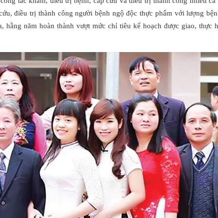
công tác khám, điều trị bệnh, cấp cứu và điều trị thành công nhiều c
 cứu, điều trị thành công người bệnh ngộ độc thực phẩm với lượng bệ
, hằng năm hoàn thành vượt mức chỉ tiêu kế hoạch được giao, thực hi