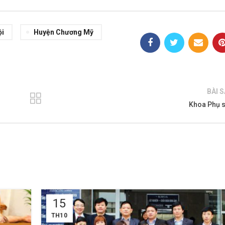
ội
Huyện Chương Mỹ
BÀI 
Khoa Phụ 
15
TH10