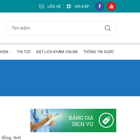
LIÊN HỆ
HỎI ĐÁP
HIỆN
TIN TỨC
ĐẶT LỊCH KHÁM ONLINE
THÔNG TIN DƯỢC
 đồng thời