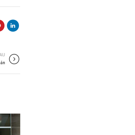
SAU
sản
15
TH10