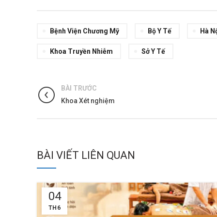
Bệnh Viện Chương Mỹ
Bộ Y Tế
Hà N
Khoa Truyền Nhiễm
Sở Y Tế
BÀI TRƯỚC
Khoa Xét nghiệm
BÀI VIẾT LIÊN QUAN
04
TH6