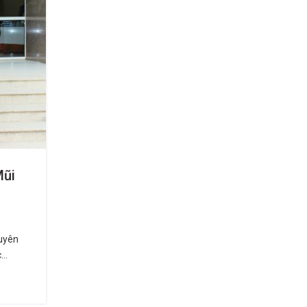
KHOA LÂM SÀNG
Mũi
Khoa Y học cổ truyền
0
Đăng bởi
Ban Biên Tập
Là Khoa lâm sàng thực hiện khám chữa bệnh bằng 
thuật đặc thù của y học cổ truyền kết hợp với ..
uyên
..
XEM CHI TIẾT