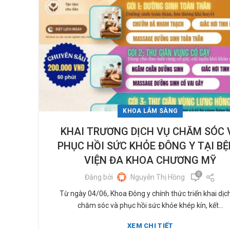
KHOA LÂM SÀNG
KHAI TRƯƠNG DỊCH VỤ CHĂM SÓC 
PHỤC HỒI SỨC KHỎE ĐÔNG Y TẠI B
VIỆN ĐA KHOA CHƯƠNG MỸ
0
Đăng bởi
Nguyễn Thị Hồng
Từ ngày 04/06, Khoa Đông y chính thức triển khai dịc
chăm sóc và phục hồi sức khỏe khép kín, kết...
XEM CHI TIẾT