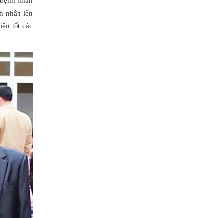
a bệnh nhân
nh nhân lên
ện tốt các