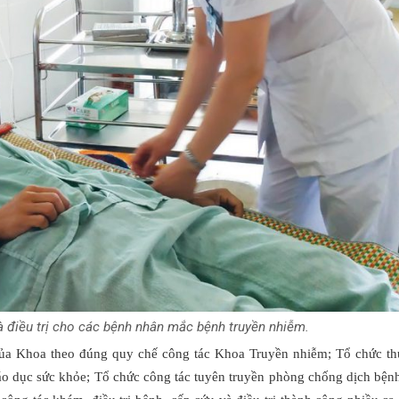
điều trị cho các bệnh nhân mắc bệnh truyền nhiễm.
a Khoa theo đúng quy chế công tác Khoa Truyền nhiễm; Tổ chức thự
áo dục sức khỏe; Tổ chức công tác tuyên truyền phòng chống dịch bệnh