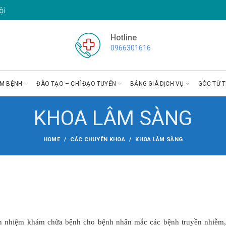
ội
Hotline
0966301616
ÁM BỆNH
ĐÀO TẠO – CHỈ ĐẠO TUYẾN
BẢNG GIÁ DỊCH VỤ
GÓC TỪ T
KHOA LÂM SÀNG
HOME
CÁC CHUYÊN KHOA
KHOA LÂM SÀNG
ch nhiệm khám chữa bệnh cho bệnh nhân mắc các bệnh truyền nhiễm,