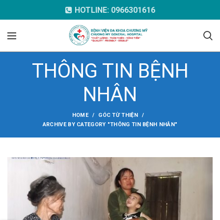
HOTLINE: 0966301616
THÔNG TIN BỆNH
NHÂN
HOME
GÓC TỪ THIỆN
ARCHIVE BY CATEGORY "THÔNG TIN BỆNH NHÂN"