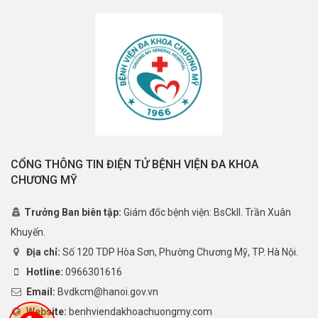
CỔNG THÔNG TIN ĐIỆN TỬ BỆNH VIỆN ĐA KHOA
CHƯƠNG MỸ
Trưởng Ban biên tập:
Giám đốc bệnh viện: BsCkII. Trần Xuân
Khuyến.
Địa chỉ:
Số 120 TDP Hòa Sơn, Phường Chương Mỹ, TP. Hà Nội.
Hotline:
0966301616
Email:
Bvdkcm@hanoi.gov.vn
Website:
benhviendakhoachuongmy.com