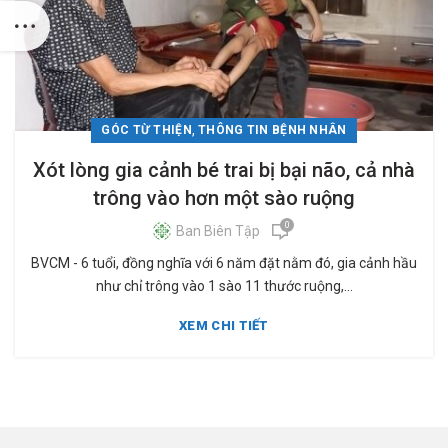
,
GÓC TỪ THIỆN
THÔNG TIN BỆNH NHÂN
Xót lòng gia cảnh bé trai bị bại não, cả nhà
trông vào hơn một sào ruộng
0
Ban Biên Tập
BVCM - 6 tuổi, đồng nghĩa với 6 năm đặt nằm đó, gia cảnh hầu
như chỉ trông vào 1 sào 11 thước ruộng,...
XEM CHI TIẾT