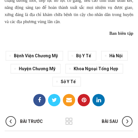
chặng đường mới; tiếp tục nỗ lực cố gắng, nêu cao tinh thần đoàn kết,
năng động sáng tạo để hoàn thành xuất sắc mọi nhiệm vụ được giao,
xứng đáng là địa chỉ khám chữa bệnh tin cậy cho nhân dân trong huyện
và các địa phương vùng lân cận.
Ban biên tập
Bệnh Viện Chương Mỹ
Bộ Y Tế
Hà Nội
Huyện Chương Mỹ
Khoa Ngoại Tổng Hợp
Sở Y Tế
BÀI TRƯỚC
BÀI SAU