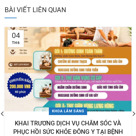
BÀI VIẾT LIÊN QUAN
04
TH6
KHOA LÂM SÀNG
KHAI TRƯƠNG DỊCH VỤ CHĂM SÓC VÀ
PHỤC HỒI SỨC KHỎE ĐÔNG Y TẠI BỆNH