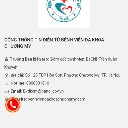
CỔNG THÔNG TIN ĐIỆN TỬ BỆNH VIỆN ĐA KHOA
CHƯƠNG MỸ
Trưởng Ban biên tập:
Giám đốc bệnh viện: BsCkII. Trần Xuân
Khuyến.
Địa chỉ:
Số 120 TDP Hòa Sơn, Phường Chương Mỹ, TP. Hà Nội.
Hotline:
0966301616
Email:
Bvdkcm@hanoi.gov.vn
Website:
benhviendakhoachuongmy.com