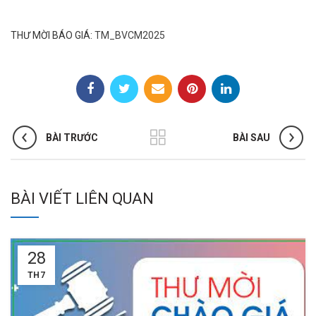
THƯ MỜI BÁO GIÁ:
TM_BVCM2025
BÀI TRƯỚC
BÀI SAU
BÀI VIẾT LIÊN QUAN
28
TH7