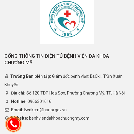
CỔNG THÔNG TIN ĐIỆN TỬ BỆNH VIỆN ĐA KHOA
CHƯƠNG MỸ
Trưởng Ban biên tập:
Giám đốc bệnh viện: BsCkII. Trần Xuân
Khuyến.
Địa chỉ:
Số 120 TDP Hòa Sơn, Phường Chương Mỹ, TP. Hà Nội.
Hotline:
0966301616
Email:
Bvdkcm@hanoi.gov.vn
Website:
benhviendakhoachuongmy.com