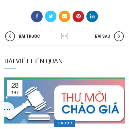
BÀI TRƯỚC
BÀI SAU
BÀI VIẾT LIÊN QUAN
28
TH7
TIN TỨC